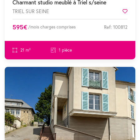
Charmant studio meublé à Triel s/seine
TRIEL SUR SEINE
Favor
595€
/mois charges comprises
Ref: 100812
21 m²
1 pièce
SOUS COMPROMIS