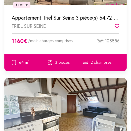
À LOUER
Appartement Triel Sur Seine 3 pièce(s) 64.72 m2
TRIEL SUR SEINE
Favor
1160€
/mois charges comprises
Ref: 105586
64 m²
3 pièces
2 chambres
SOUS COMPROMIS