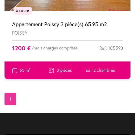
À LOUER
Appartement Poissy 3 pièce(s) 65.95 m2
POISSY
1200 €
/mois charges comprises
Ref: 105593
65 m²
3 pièces
2 chambres
1