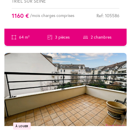
TRIEL SUR SEINE
1160 €
/mois charges comprises
Ref: 105586
64 m²
3 pièces
2 chambres
À LOUER