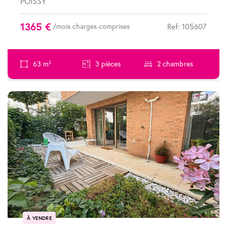
POISSY
1365 €
/mois charges comprises
Ref: 105607
63 m²
3 pièces
2 chambres
À VENDRE