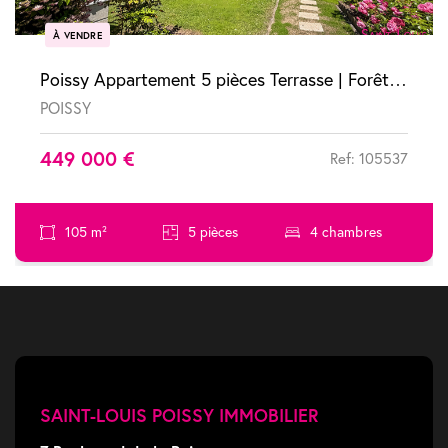
À VENDRE
Poissy Appartement 5 pièces Terrasse | Forêt à 10min & RER A à 17 min
POISSY
449 000 €
Ref: 105537
105 m²
5 pièces
4 chambres
SAINT-LOUIS POISSY IMMOBILIER