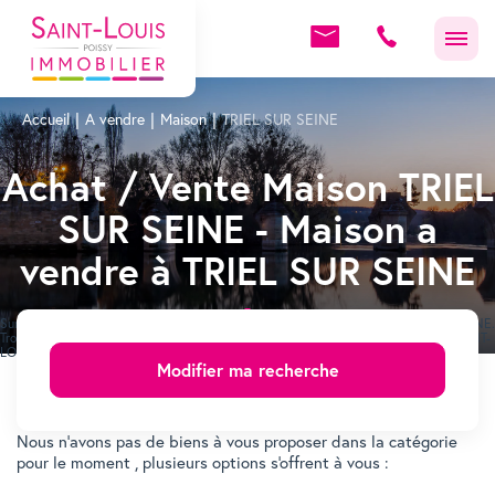
Accueil
A vendre
Maison
TRIEL SUR SEINE
Achat / Vente Maison TRIEL
SUR SEINE - Maison a
vendre à TRIEL SUR SEINE
Sur notre site consultez les annonces immobilière de Maison à vendre TRIEL SUR SEINE.
Trouvez votre Maison sur TRIEL SUR SEINE grâce aux annonces immobilières de SAINT-
LOUIS POISSY IMMOBILIER.
Modifier ma recherche
Immobilier TRIEL SUR SEINE
Nous n'avons pas de biens à vous proposer dans la catégorie
pour le moment , plusieurs options s'offrent à vous :