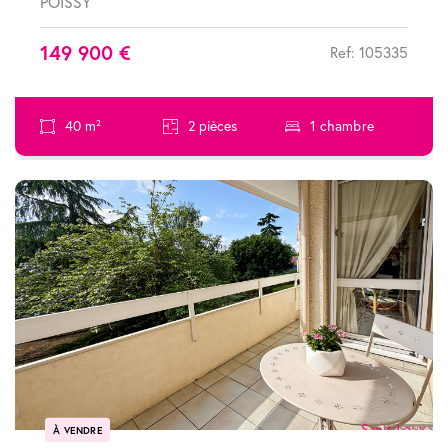
POISSY
149 900 €
Ref: 105335
40 m²
2 pièces
1 chambre
À VENDRE