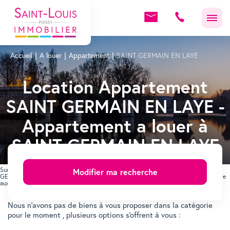
Accueil
A louer
Appartement
SAINT GERMAIN EN LAYE
Location Appartement
SAINT GERMAIN EN LAYE -
Appartement a louer à
SAINT GERMAIN EN LAYE
Sur notre site consultez les annonces immobilière de Appartement à louer SAINT
Modifier ma recherche
GERMAIN EN LAYE. Trouvez votre Appartement sur SAINT GERMAIN EN LAYE grâce
aux annonces immobilières de SAINT-LOUIS POISSY IMMOBILIER.
Immobilier SAINT GERMAIN EN LAYE
Nous n'avons pas de biens à vous proposer dans la catégorie
pour le moment , plusieurs options s'offrent à vous :