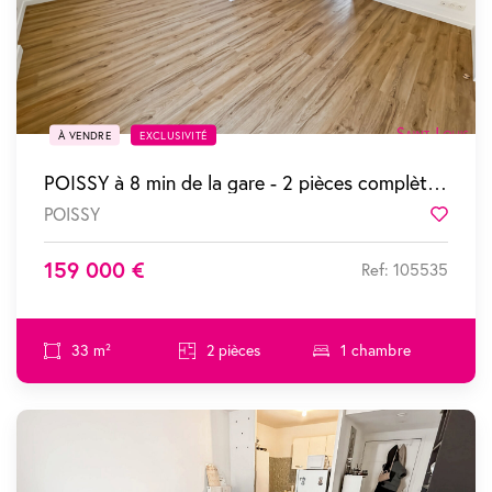
À VENDRE
EXCLUSIVITÉ
POISSY à 8 min de la gare - 2 pièces complètement refait à neuf
POISSY
Favor
159 000 €
Ref: 105535
33 m²
2 pièces
1 chambre
SOUS COMPROMIS