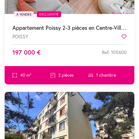
À VENDRE
EXCLUSIVITÉ
Appartement Poissy 2-3 pièces en Centre-Ville de POISSY
POISSY
Favor
197 000 €
Ref: 105600
40 m²
2 pièces
1 chambre
SOUS COMPROMIS