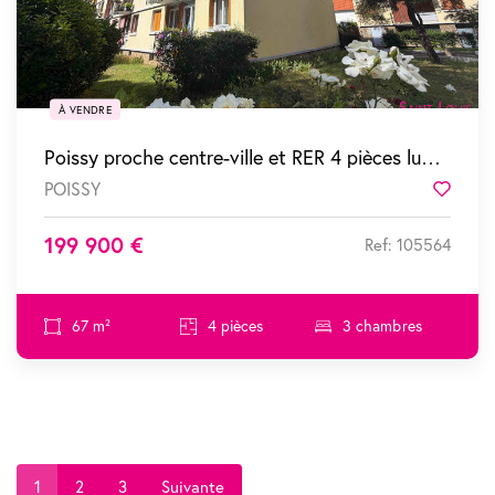
À VENDRE
Poissy proche centre-ville et RER 4 pièces lumineux avec balcon et pkg
POISSY
Favor
199 900 €
Ref: 105564
67 m²
4 pièces
3 chambres
1
2
3
Suivante