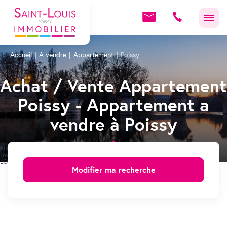
Accueil
A vendre
Appartement
Poissy
Achat / Vente Appartement
Poissy - Appartement a
vendre à Poissy
Sur notre site consultez les annonces immobilière de Appartement à vendre Poissy.
Trouvez votre Appartement sur Poissy grâce aux annonces immobilières de SAINT-
LOUIS POISSY IMMOBILIER.
Modifier ma recherche
Location Appartement Poissy
Immobilier Poissy