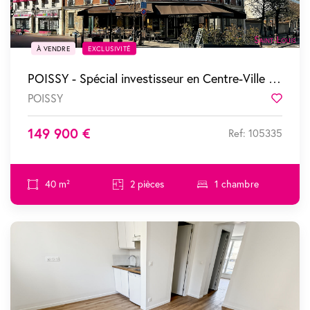
À VENDRE
EXCLUSIVITÉ
POISSY - Spécial investisseur en Centre-Ville - 2 pièces vendu loué
POISSY
Favor
149 900 €
Ref: 105335
40 m²
2 pièces
1 chambre
SOUS COMPROMIS