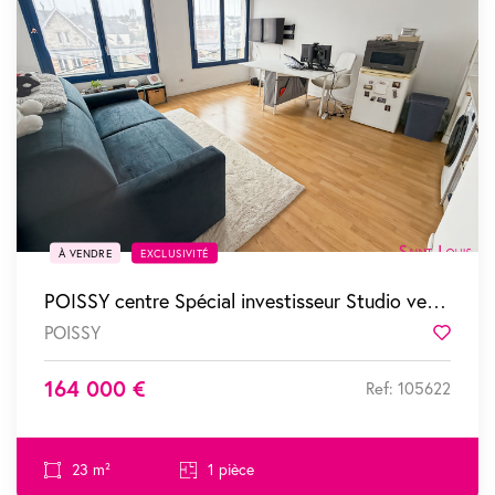
SOUS COMPROMIS
À VENDRE
EXCLUSIVITÉ
POISSY centre Spécial investisseur Studio vendu loué
POISSY
Favor
164 000 €
Ref: 105622
23 m²
1 pièce