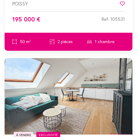
POISSY
Favor
195 000 €
Ref: 105531
50 m²
2 pièces
1 chambre
SOUS COMPROMIS
À VENDRE
EXCLUSIVITÉ