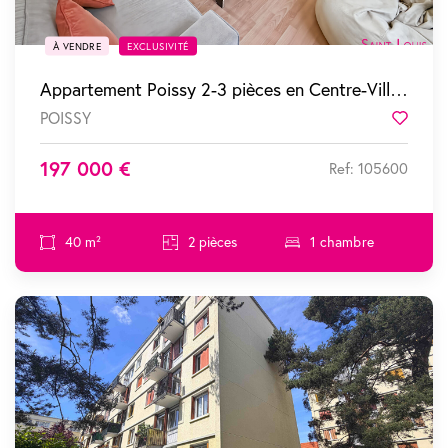
À VENDRE
EXCLUSIVITÉ
Appartement Poissy 2-3 pièces en Centre-Ville de POISSY
POISSY
Favor
197 000 €
Ref: 105600
40 m²
2 pièces
1 chambre
SOUS COMPROMIS