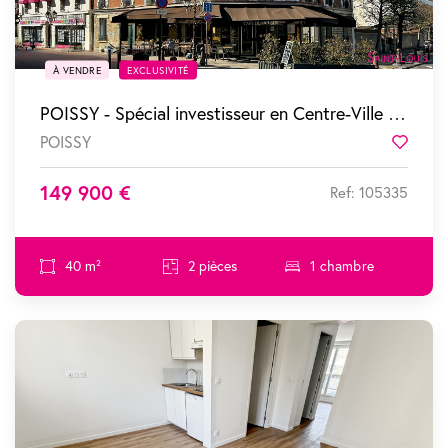
À VENDRE
EXCLUSIVITÉ
POISSY - Spécial investisseur en Centre-Ville - 2 pièces vendu loué
POISSY
Favor
149 900 €
Ref: 105335
40 m²
2 pièces
1 chambre
SOUS COMPROMIS