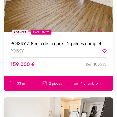
À VENDRE
EXCLUSIVITÉ
POISSY à 8 min de la gare - 2 pièces complètement refait à neuf
POISSY
Favor
159 000 €
Ref: 105535
33 m²
2 pièces
1 chambre
SOUS COMPROMIS