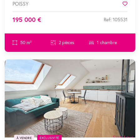
POISSY
Favor
195 000 €
Ref: 105531
50 m²
2 pièces
1 chambre
SOUS COMPROMIS
À VENDRE
EXCLUSIVITÉ