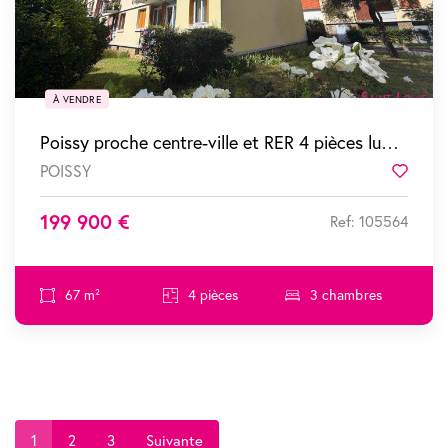
À VENDRE
Poissy proche centre-ville et RER 4 pièces lumineux avec balcon et pkg
POISSY
Favor
199 900 €
Ref: 105564
67 m²
4 pièces
3 chambres
1
2
3
Suivante