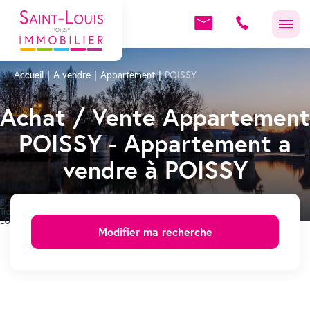
Accueil
A vendre
Appartement
POISSY
Achat / Vente Appartement
POISSY - Appartement a
vendre à POISSY
Sur notre site consultez les annonces immobilière de Appartement à vendre POISSY.
Trouvez votre Appartement sur POISSY grâce aux annonces immobilières de SAINT-
LOUIS POISSY IMMOBILIER.
Modifier ma recherche
Location Appartement POISSY
Immobilier POISSY