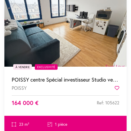
SOUS COMPROMIS
À VENDRE
EXCLUSIVITÉ
POISSY centre Spécial investisseur Studio vendu loué
POISSY
Favor
164 000 €
Ref: 105622
23 m²
1 pièce