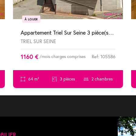
À LOUER
Appartement Triel Sur Seine 3 pièce(s) 64.72 m2
TRIEL SUR SEINE
1160 €
/mois charges comprises
Ref: 105586
64 m²
3 pièces
2 chambres
BILIER