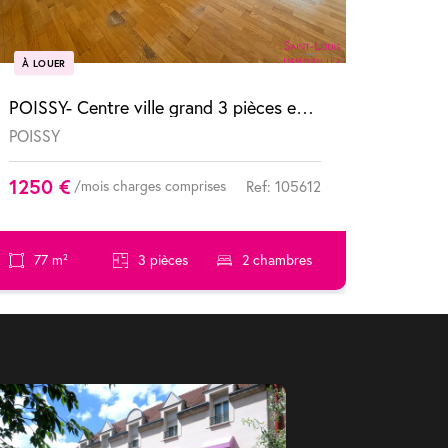
À LOUER
POISSY- Centre ville grand 3 pièces en location courte durée.
POISSY
1250 €
/mois charges comprises
Ref: 105612
77 m²
3 pièces
2 chambres