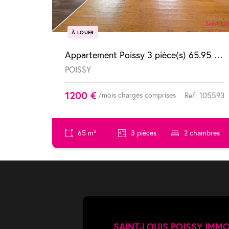
À LOUER
Appartement Poissy 3 pièce(s) 65.95 m2
POISSY
1200 €
/mois charges comprises
Ref: 105593
65 m²
3 pièces
2 chambres
SAINT-LOUIS POISSY IMMO