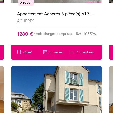
À LOUER
Appartement Acheres 3 pièce(s) 61.70 m2
ACHERES
1280 €
/mois charges comprises
Ref: 105596
61 m²
3 pièces
2 chambres