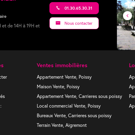
01.30.65.30.31
aire
Nous contacter
 et de 14H à 19H et
es
Ventes immobilières
Lo
cter
Appartement Vente, Poissy
Ap
Maison Vente, Poissy
Ap
tés
Appartement Vente, Carrieres sous poissy
Pa
:
Local commercial Vente, Poissy
Ap
Bureaux Vente, Carrieres sous poissy
Terrain Vente, Aigremont