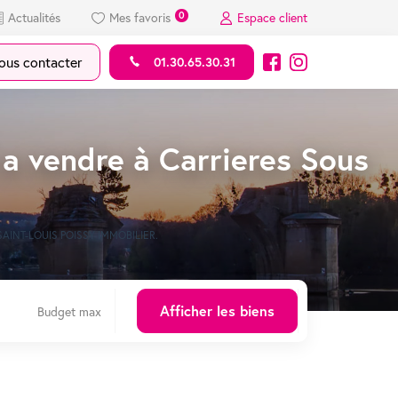
0
Actualités
Mes favoris
Espace client
us contacter
01.30.65.30.31
a vendre à Carrieres Sous
 de SAINT-LOUIS POISSY IMMOBILIER.