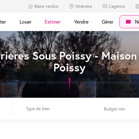
Biens vendus
Itinéraire
L'agence
ter
Louer
Estimer
Vendre
Gérer
No
rieres Sous Poissy - Maison 
Poissy
oissy. Trouvez votre Maison sur Carrieres Sous Poissy grâce aux annonces immobilières
Type de bien