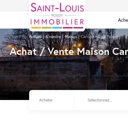
Ache
Accueil
A vendre
Maison
Carrieres Sous Poissy
Achat / Vente Maison Car
Sur notre site consultez les annonces immobilière de Maison à vendre Carrieres Sous P
Acheter
Sélectionnez...