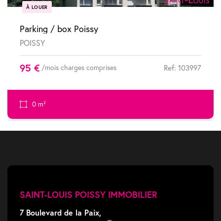
À LOUER
Parking / box Poissy
POISSY
95 €
/mois charges comprises
Ref: 103997
0 m²
SAINT-LOUIS POISSY IMMOBILIER
7 Boulevard de la Paix,