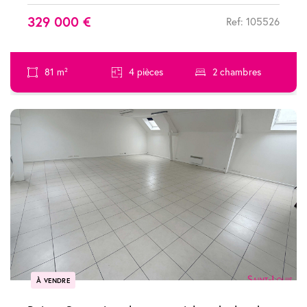
329 000 €
Ref: 105526
81 m²
4 pièces
2 chambres
À VENDRE