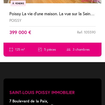
À VENDRE
Poissy La vie d'une maison. La vue sur la Seine en prime. Duplex de 5 pièces 8 min du RER A
POISSY
399 000 €
Ref: 105590
125 m²
5 pièces
3 chambres
SAINT-LOUIS POISSY IMMOBILIER
7 Boulevard de la Paix,