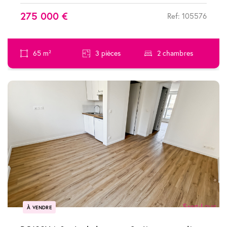
275 000 €
Ref: 105576
65 m²
3 pièces
2 chambres
À VENDRE