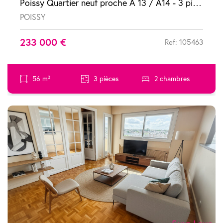
Poissy Quartier neuf proche A 13 / A14 - 3 pièces avec terrasse
POISSY
233 000 €
Ref: 105463
56 m²
3 pièces
2 chambres