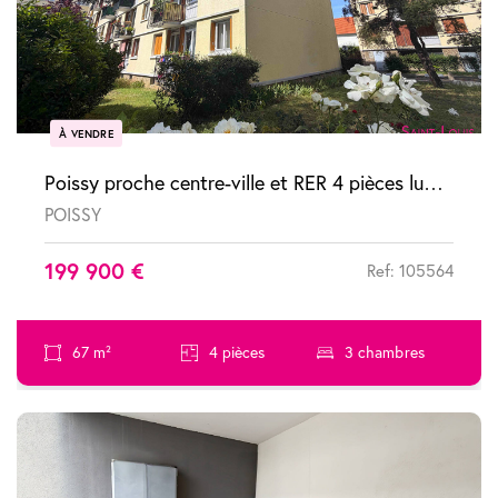
À VENDRE
Poissy proche centre-ville et RER 4 pièces lumineux avec balcon et pkg
POISSY
199 900 €
Ref: 105564
67 m²
4 pièces
3 chambres