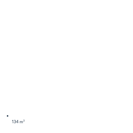
134 m²