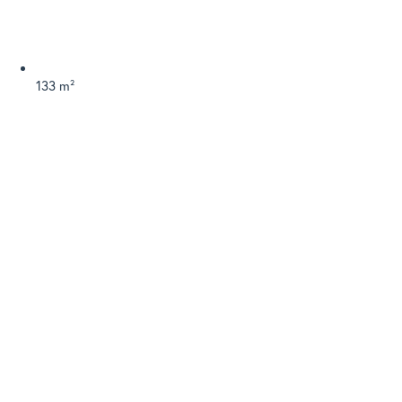
133 m²