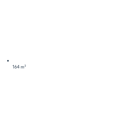
164 m²