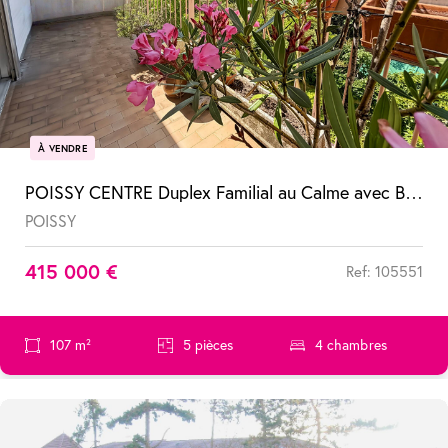
À VENDRE
POISSY CENTRE Duplex Familial au Calme avec Balcons, Verdure et Double Parking !
POISSY
415 000 €
Ref: 105551
107 m²
5 pièces
4 chambres