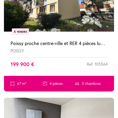
À VENDRE
Poissy proche centre-ville et RER 4 pièces lumineux avec balcon et pkg
POISSY
199 900 €
Ref: 105564
67 m²
4 pièces
3 chambres