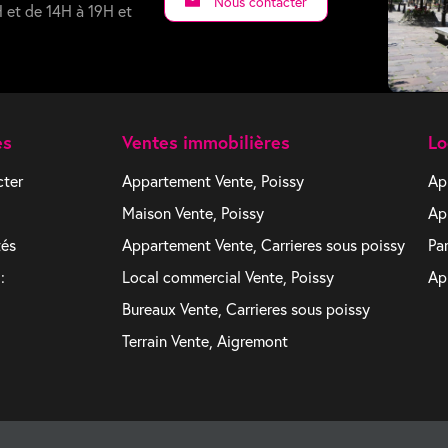
Nous contacter
 et de 14H à 19H et
es
Ventes immobilières
Lo
cter
Appartement Vente, Poissy
Ap
Maison Vente, Poissy
Ap
tés
Appartement Vente, Carrieres sous poissy
Pa
:
Local commercial Vente, Poissy
Ap
Bureaux Vente, Carrieres sous poissy
Terrain Vente, Aigremont