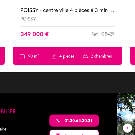
POISSY - centre ville 4 pièces à 3 min de la gare dans résidence de standing
POISSY
349 000 €
Ref: 105429
90 m²
4 pièces
2 chambres
BILIER
01.30.65.30.31
aire