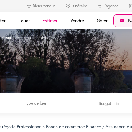
Biens vendus
Itinéraire
L'agence
ter
Louer
Estimer
Vendre
Gérer
No
/ Assurance
Autres activités
Type de bien
atégorie Professionnels Fonds de commerce Finance / Assurance Autr