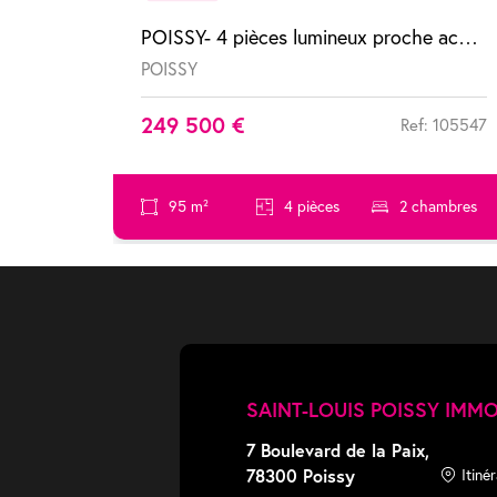
POISSY- 4 pièces lumineux proche accès RER et forêt
POISSY
249 500 €
Ref: 105547
95 m²
4 pièces
2 chambres
SAINT-LOUIS POISSY IMMO
7 Boulevard de la Paix,
78300 Poissy
Itinér