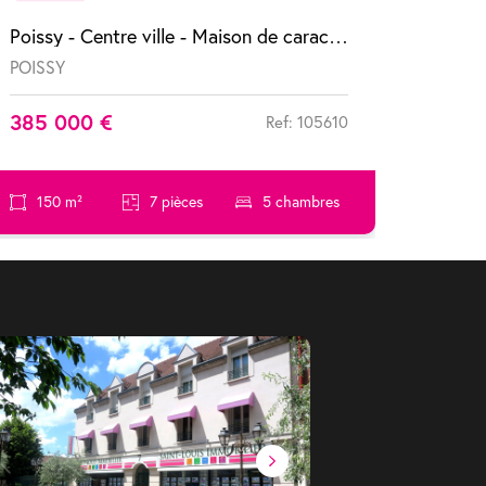
Poissy - Centre ville - Maison de caractère du XIX siècle
POISSY
385 000 €
Ref: 105610
150 m²
7 pièces
5 chambres