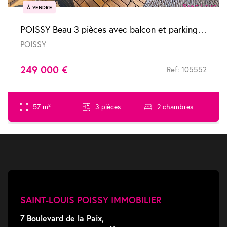
À VENDRE
POISSY Beau 3 pièces avec balcon et parking, proche forêt et RER
POISSY
249 000 €
Ref: 105552
57 m²
3 pièces
2 chambres
SAINT-LOUIS POISSY IMMOBILIER
7 Boulevard de la Paix,