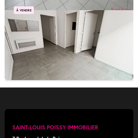
À VENDRE
Poissy Centre Local commercial en duplex de 160m2 type maison de ville
POISSY
369 900 €
Ref: 105430
164 m²
8 pièces
SAINT-LOUIS POISSY IMMOBILIER