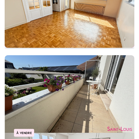
214 000 €
Ref: 105522
41 m²
2 pièces
1 chambre
À VENDRE