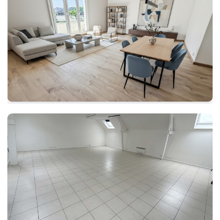
Appartement Duplex Poissy 5 pièces 92 m²
POISSY
365 000 €
Ref: 105588
92 m²
5 pièces
3 chambres