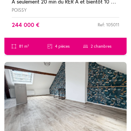
À seulement 20 min du RER A et bientôt 10 min grâce au Tram 13 Appartement Poissy 4 pièces avec terrasse
POISSY
244 000 €
Ref: 105011
81 m²
4 pièces
2 chambres