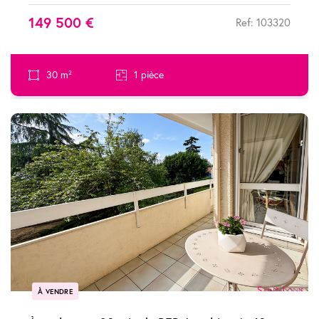
149 500 €
Ref: 103320
30 m²
1 pièce
À VENDRE