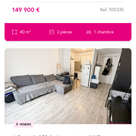
149 900 €
Ref: 105335
40 m²
2 pièces
1 chambre
À VENDRE