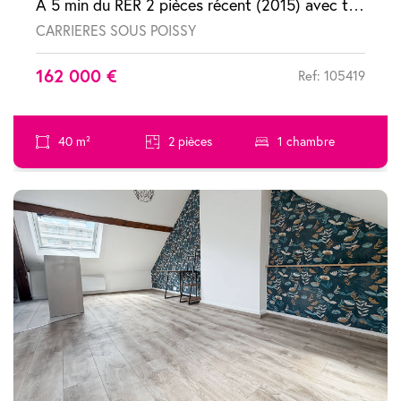
A 5 min du RER 2 pièces récent (2015) avec terrasse et parking
CARRIERES SOUS POISSY
162 000 €
Ref: 105419
40 m²
2 pièces
1 chambre