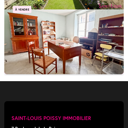
À VENDRE
Poissy - Centre ville - Maison de caractère du XIX siècle
POISSY
385 000 €
Ref: 105610
150 m²
7 pièces
5 chambres
SAINT-LOUIS POISSY IMMOBILIER