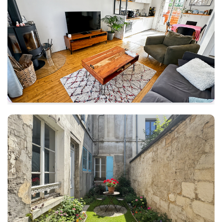
POISSY- Maison de Ville avec 3 CH au calme proche école et commerces
POISSY
399 000 €
Ref: 105218
80 m²
4 pièces
3 chambres