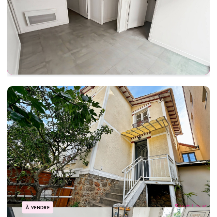
369 900 €
Ref: 105430-cpy
164 m²
8 pièces
À VENDRE