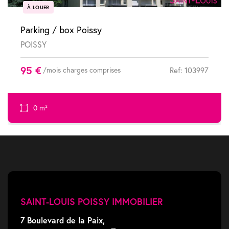
À LOUER
Parking / box Poissy
POISSY
95 €
/mois charges comprises
Ref: 103997
0 m²
SAINT-LOUIS POISSY IMMOBILIER
7 Boulevard de la Paix,