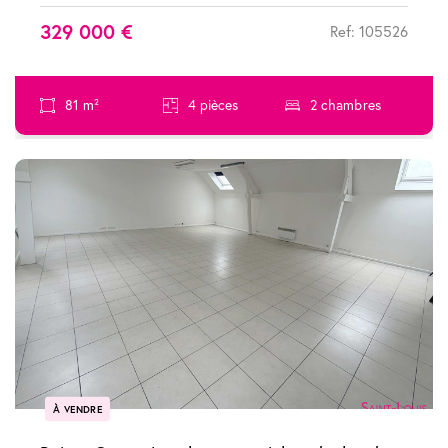
329 000 €
Ref: 105526
81 m²
4 pièces
2 chambres
À VENDRE