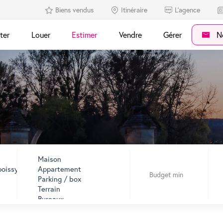
Biens vendus
Itinéraire
L'agence
ter
Louer
Estimer
Vendre
Gérer
No