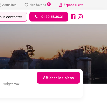
0
Actualités
Mes favoris
Espace client
us contacter
01.30.65.30.31