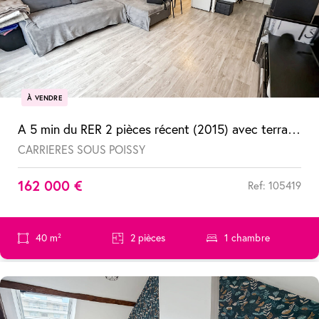
À VENDRE
A 5 min du RER 2 pièces récent (2015) avec terrasse et parking
CARRIERES SOUS POISSY
162 000 €
Ref: 105419
40 m²
2 pièces
1 chambre