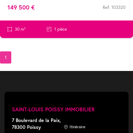
149 500 €
Ref: 103320
30 m²
1 pièce
1
SAINT-LOUIS POISSY IMMOBILIER
7 Boulevard de la Paix,
78300 Poissy
Itinéraire