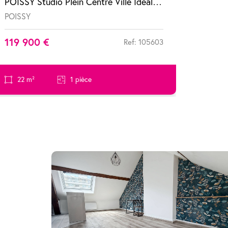
POISSY Studio Plein Centre Ville Idéal investisseur ou premier achat !
POISSY
119 900 €
Ref: 105603
22 m²
1 pièce