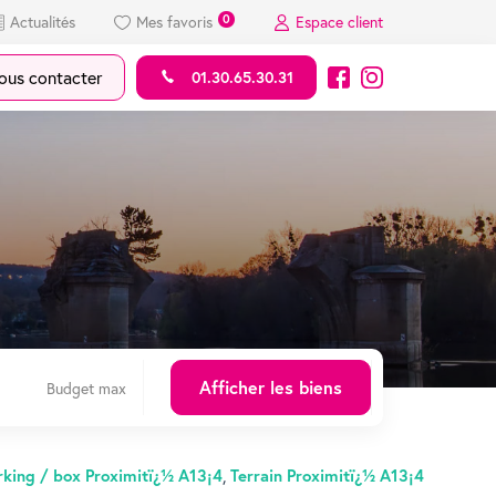
0
Actualités
Mes favoris
Espace client
us contacter
01.30.65.30.31
rking / box Proximitï¿½ A13¡4
,
Terrain Proximitï¿½ A13¡4