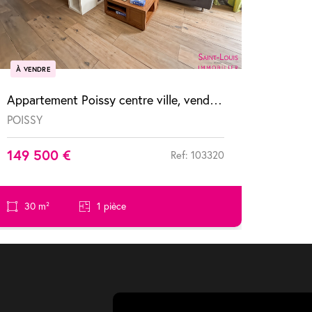
À VENDRE
Appartement Poissy centre ville, vendu loué
POISSY
149 500 €
Ref: 103320
30 m²
1 pièce