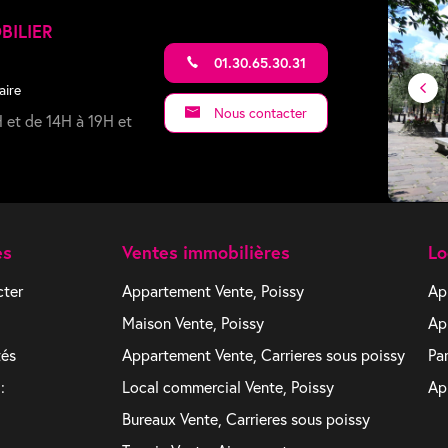
BILIER
01.30.65.30.31
aire
Nous contacter
 et de 14H à 19H et
es
Ventes immobilières
Lo
cter
Appartement Vente, Poissy
Ap
Maison Vente, Poissy
Ap
tés
Appartement Vente, Carrieres sous poissy
Pa
:
Local commercial Vente, Poissy
Ap
Bureaux Vente, Carrieres sous poissy