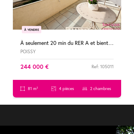
À VENDRE
À seulement 20 min du RER A et bientôt 10 min grâce au Tram 13 Appartement Poissy 4 pièces avec terrasse
POISSY
244 000 €
Ref: 105011
81 m²
4 pièces
2 chambres