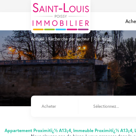
Ache
Accueil
Recherche par secteur
Résultats
Acheter
Sélectionnez...
Appartement Proximitï¿½ A13¡4
,
Immeuble Proximitï¿½ A13¡4
,