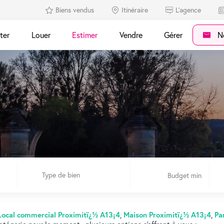
Biens vendus
Itinéraire
L'agence
ter
Louer
Estimer
Vendre
Gérer
No
Type de bien
Local commercial Proximitï¿½ A13¡4
,
Maison Proximitï¿½ A13¡4
,
Pa