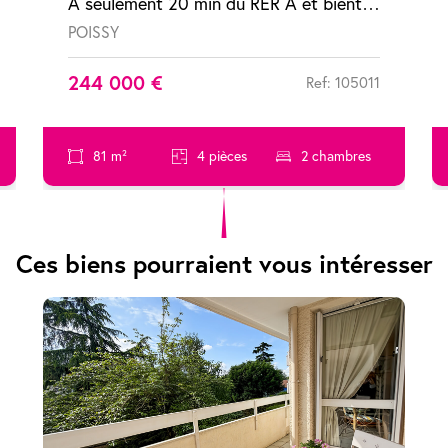
À seulement 20 min du RER A et bientôt 10 min grâce au Tram 13 Appartement Poissy 4 pièces avec terrasse
POISSY
244 000 €
Ref: 105011
81 m²
4 pièces
2 chambres
Ces biens pourraient vous intéresser