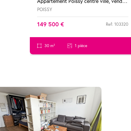
Appartement Poissy centre ville, vendu loué
POISSY
149 500 €
Ref: 103320
30 m²
1 pièce