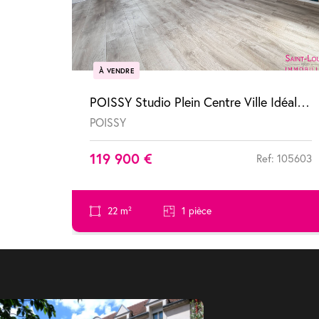
À VENDRE
POISSY Studio Plein Centre Ville Idéal investisseur ou premier achat !
POISSY
119 900 €
Ref: 105603
22 m²
1 pièce