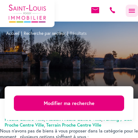
Accueil
Recherche par secteur
Résultats
Achat / Vente Local commercial Proche Centre Ville
,
Location
Modifier ma recherche
Local commercial Proche Centre Ville
,
Immobilier Proche
Centre Ville
,
Appartement Proche Centre Ville
,
Immeuble
Proche Centre Ville
,
Maison Proche Centre Ville
,
Parking / box
Proche Centre Ville
,
Terrain Proche Centre Ville
Nous n'avons pas de biens à vous proposer dans la catégorie pour le
moment , plusieurs options s'offrent à vous :