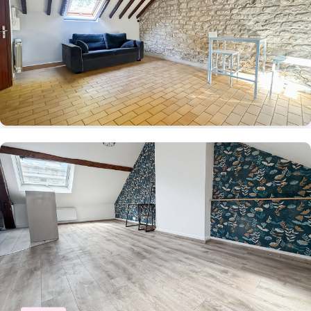
TRIEL SUR SEINE
95 000 €
Ref: 105406
24 m²
1 pièce