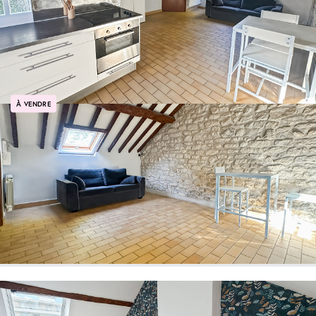
À VENDRE
Triel Sur Seine Charmant studio dans résidence à faibles charges
TRIEL SUR SEINE
95 000 €
Ref: 105406
24 m²
1 pièce