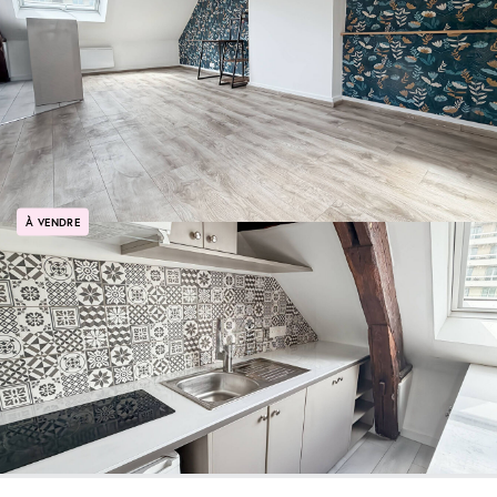
À VENDRE
POISSY Studio Plein Centre Ville Idéal investisseur ou premier achat !
POISSY
119 900 €
Ref: 105603
22 m²
1 pièce