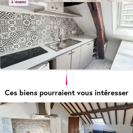
À VENDRE
POISSY Studio Plein Centre Ville Idéal investisseur ou premier achat !
POISSY
119 900 €
Ref: 105603
22 m²
1 pièce
Ces biens pourraient vous intéresser