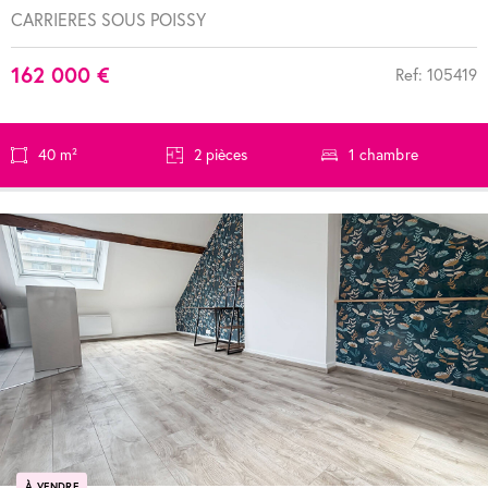
CARRIERES SOUS POISSY
162 000 €
Ref: 105419
40 m²
2 pièces
1 chambre
À VENDRE