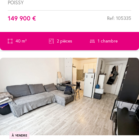
POISSY
149 900 €
Ref: 105335
40 m²
2 pièces
1 chambre
À VENDRE