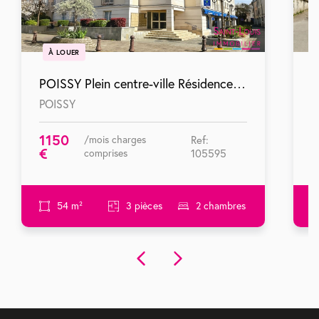
À LOUER
POISSY Plein centre-ville Résidence Windsors - 3 pièces avec parking
POISSY
T
1150
1
/mois charges
Ref:
€
comprises
105595
54 m²
3 pièces
2 chambres