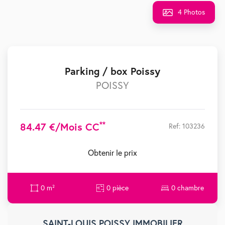
4 Photos
Parking / box Poissy
POISSY
**
84.47 €/mois CC
Ref: 103236
Obtenir le prix
0 m²
0 pièce
0 chambre
SAINT-LOUIS POISSY IMMOBILIER