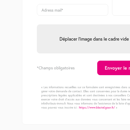
Déplacer l'image dans le cadre vide 
Envoyer le
*Champs obligatoires
« Les informations recueillies sur ce formulaire sont enregistrées dan
gérer votre demande de contact. Elles sont conservées pour la durée néc
prescriptions légales applicables et sont destinées à nos conseillers C
exercer votre droit d'accès aux données vous concernant et les faire
info@stlouis-immo.fr. Nous vous informons de l'existence de la liste d'o
vous pouvez vous inscrire ici :
https://www.bloctel.gouv.fr/
»