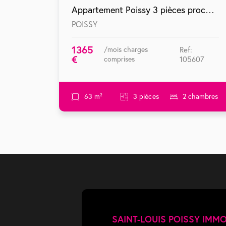
Appartement Poissy 3 pièces proche gare et au calme dans une résidence récente
POISSY
1365
/mois charges
Ref:
€
comprises
105607
63 m²
3 pièces
2 chambres
SAINT-LOUIS POISSY IMMO