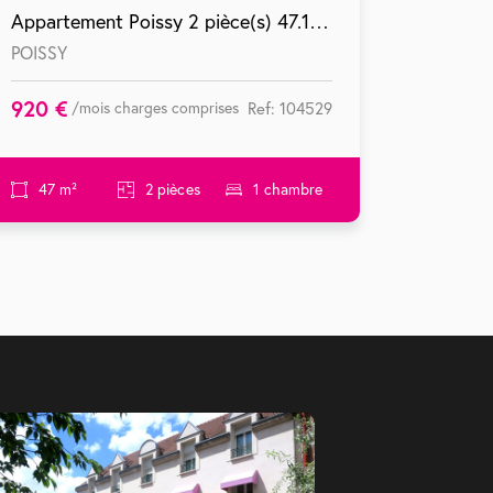
Appartement Poissy 2 pièce(s) 47.14 m2
POISSY
TRIEL S
920 €
1160
/mois charges comprises
Ref: 104529
€
47 m²
2 pièces
1 chambre
64 m