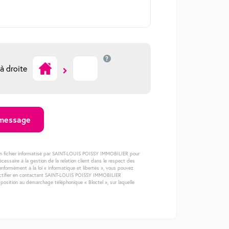
?
à droite
 message
s un fichier informatisé par SAINT-LOUIS POISSY IMMOBILIER pour
essaire à la gestion de la relation client dans le respect des
onformément à la loi « informatique et libertés », vous pouvez
 rectifier en contactant SAINT-LOUIS POISSY IMMOBILIER
pposition au démarchage téléphonique « Bloctel », sur laquelle