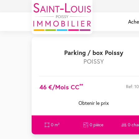
Ache
Parking / box Poissy
POISSY
**
46 €/mois CC
Ref: 1
Obtenir le prix
0 m²
0 pièce
0 ch