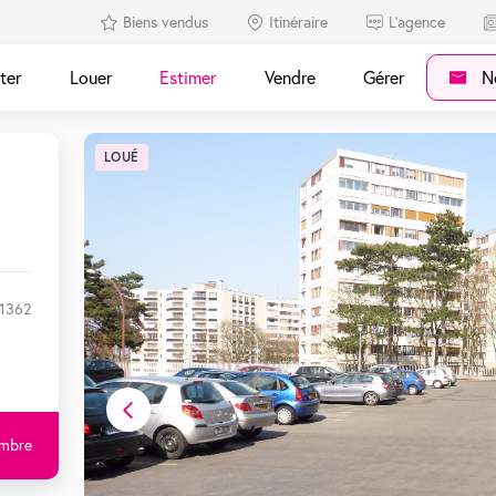
Biens vendus
Itinéraire
L'agence
ter
Louer
Estimer
Vendre
Gérer
No
LOUÉ
01362
ambre