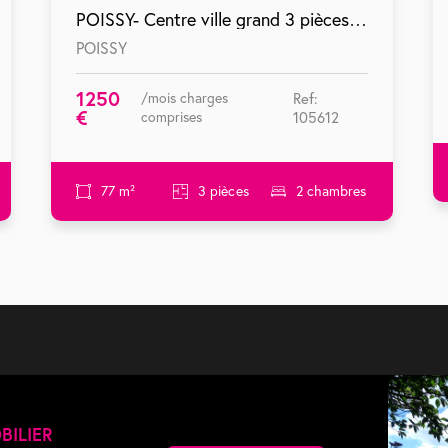
POISSY- Centre ville grand 3 pièces en location courte durée.
POISSY
1250
/mois charges
Ref:
€
comprises
105612
77 m²
3 pièces
2 chambres
BILIER