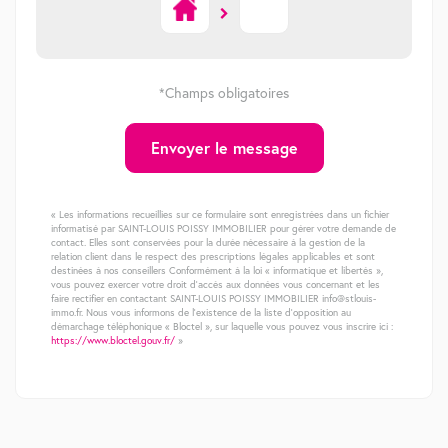
*Champs obligatoires
Envoyer le message
« Les informations recueillies sur ce formulaire sont enregistrées dans un fichier
informatisé par SAINT-LOUIS POISSY IMMOBILIER pour gérer votre demande de
contact. Elles sont conservées pour la durée nécessaire à la gestion de la
relation client dans le respect des prescriptions légales applicables et sont
destinées à nos conseillers Conformément à la loi « informatique et libertés »,
vous pouvez exercer votre droit d'accès aux données vous concernant et les
faire rectifier en contactant SAINT-LOUIS POISSY IMMOBILIER info@stlouis-
immo.fr. Nous vous informons de l'existence de la liste d'opposition au
démarchage téléphonique « Bloctel », sur laquelle vous pouvez vous inscrire ici :
https://www.bloctel.gouv.fr/
»