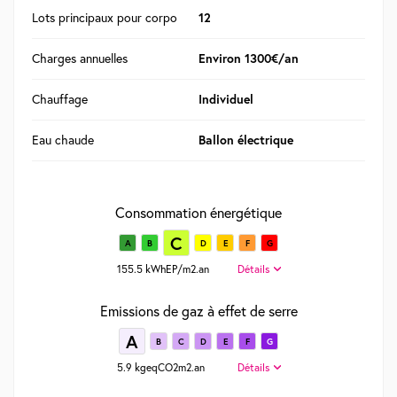
Lots principaux pour corpo
12
Charges annuelles
Environ 1300€/an
Chauffage
Individuel
Eau chaude
Ballon électrique
Consommation énergétique
C
A
B
D
E
F
G
155.5 kWhEP/m2.an
Détails
Emissions de gaz à effet de serre
A
B
C
D
E
F
G
5.9 kgeqCO2m2.an
Détails