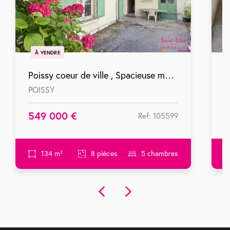
À VENDRE
Poissy coeur de ville , Spacieuse maison de 135 m2 avec jardin, beaux volumes et fort potentiel
POISSY
P
549 000 €
2
Ref: 105599
134 m²
8 pièces
5 chambres