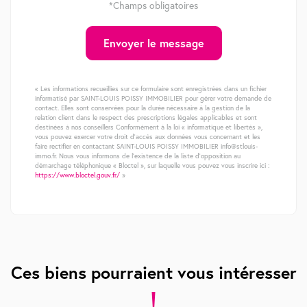
*Champs obligatoires
Envoyer le message
« Les informations recueillies sur ce formulaire sont enregistrées dans un fichier
informatisé par SAINT-LOUIS POISSY IMMOBILIER pour gérer votre demande de
contact. Elles sont conservées pour la durée nécessaire à la gestion de la
relation client dans le respect des prescriptions légales applicables et sont
destinées à nos conseillers Conformément à la loi « informatique et libertés »,
vous pouvez exercer votre droit d'accès aux données vous concernant et les
faire rectifier en contactant SAINT-LOUIS POISSY IMMOBILIER info@stlouis-
immo.fr. Nous vous informons de l'existence de la liste d'opposition au
démarchage téléphonique « Bloctel », sur laquelle vous pouvez vous inscrire ici :
https://www.bloctel.gouv.fr/
»
Ces biens pourraient vous intéresser