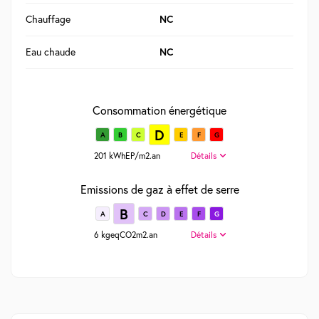
Chauffage
NC
Eau chaude
NC
Consommation énergétique
D
A
B
C
E
F
G
201 kWhEP/m2.an
Détails
Emissions de gaz à effet de serre
B
A
C
D
E
F
G
6 kgeqCO2m2.an
Détails