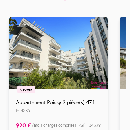
À LOUER
Appartement Poissy 2 pièce(s) 47.14 m2
POISSY
T
920 €
1
/mois charges comprises
Ref: 104529