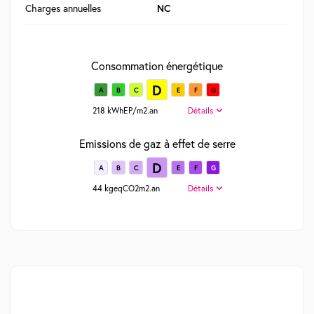
Charges annuelles
NC
Consommation énergétique
D
A
B
C
E
F
G
218 kWhEP/m2.an
Détails
Emissions de gaz à effet de serre
D
A
B
C
E
F
G
44 kgeqCO2m2.an
Détails