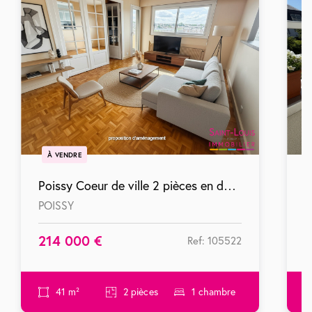
À VENDRE
Poissy Coeur de ville 2 pièces en dernier étage avec balcon box et cave
POISSY
P
214 000 €
3
Ref: 105522
41 m²
2 pièces
1 chambre