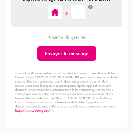
?
*Champs obligatoires
Envoyer le message
« Les informations recueillies sur ce formulaire sont enregistrées dans un fichier
informatisé par SAINT-LOUIS POISSY IMMOBILIER pour gérer votre demande de
contact. Elles sont conservées pour la durée nécessaire à la gestion de la
relation client dans le respect des prescriptions légales applicables et sont
destinées à nos conseillers Conformément à la loi « informatique et libertés »,
vous pouvez exercer votre droit d'accès aux données vous concernant et les
faire rectifier en contactant SAINT-LOUIS POISSY IMMOBILIER info@stlouis-
immo.fr. Nous vous informons de l'existence de la liste d'opposition au
démarchage téléphonique « Bloctel », sur laquelle vous pouvez vous inscrire ici :
https://www.bloctel.gouv.fr/
»