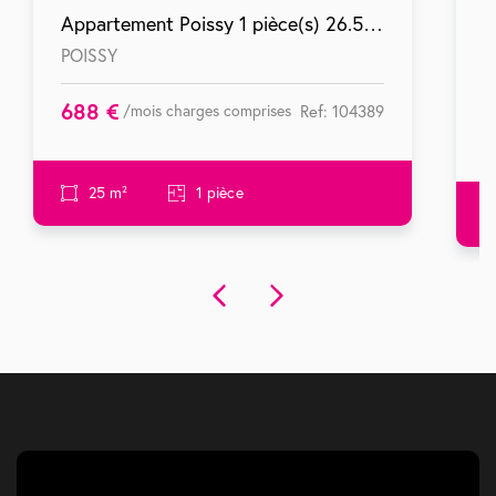
Appartement Poissy 1 pièce(s) 26.51 m2
POISSY
A
688 €
1
/mois charges comprises
Ref: 104389
25 m²
1 pièce