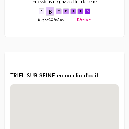
Emissions de gaz à effet de serre
B
A
C
D
E
F
G
8 kgeqCO2m2.an
Détails
TRIEL SUR SEINE en un clin d'oeil