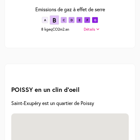
Emissions de gaz à effet de serre
B
A
C
D
E
F
G
8 kgeqCO2m2.an
Détails
POISSY en un clin d'oeil
Saint-Exupéry est un quartier de Poissy