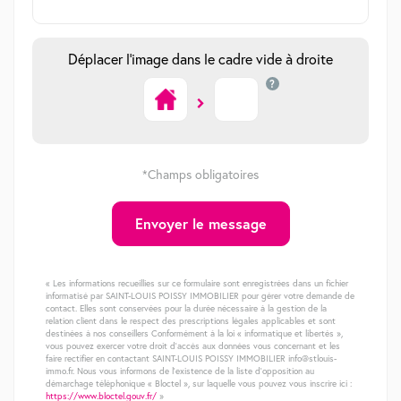
Déplacer l'image dans le cadre vide à droite
?
*Champs obligatoires
Envoyer le message
« Les informations recueillies sur ce formulaire sont enregistrées dans un fichier
informatisé par SAINT-LOUIS POISSY IMMOBILIER pour gérer votre demande de
contact. Elles sont conservées pour la durée nécessaire à la gestion de la
relation client dans le respect des prescriptions légales applicables et sont
destinées à nos conseillers Conformément à la loi « informatique et libertés »,
vous pouvez exercer votre droit d'accès aux données vous concernant et les
faire rectifier en contactant SAINT-LOUIS POISSY IMMOBILIER info@stlouis-
immo.fr. Nous vous informons de l'existence de la liste d'opposition au
démarchage téléphonique « Bloctel », sur laquelle vous pouvez vous inscrire ici :
https://www.bloctel.gouv.fr/
»