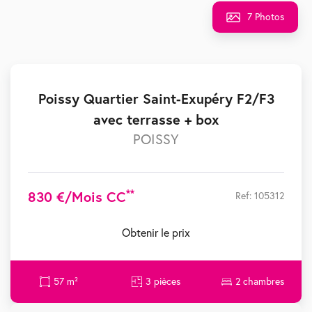
7 Photos
Poissy Quartier Saint-Exupéry F2/F3
avec terrasse + box
POISSY
**
830 €/mois CC
Ref: 105312
Obtenir le prix
57 m²
3 pièces
2 chambres