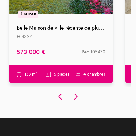
À VENDRE
Belle Maison de ville récente de plus de 130 m² avec 4 chambres avec jardin et pkg
POISSY
C
573 000 €
2
Ref: 105470
133 m²
6 pièces
4 chambres