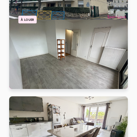
À LOUER
Appartement Poissy 1 pièce(s) 26.51 m2
POISSY
688 €
/mois charges comprises
Ref: 104389
25 m²
1 pièce