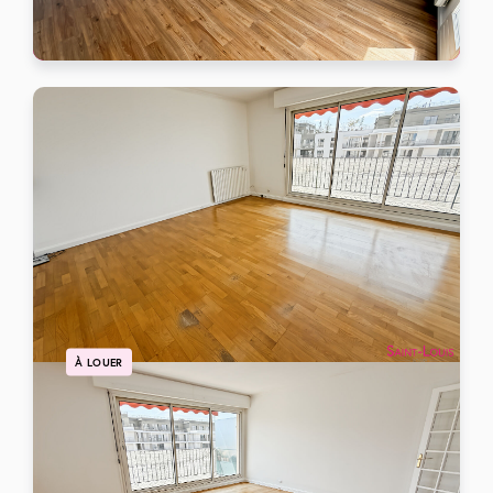
64 m²
3 pièces
2 chambres
À LOUER
POISSY- Centre ville grand 3 pièces en location courte durée.
POISSY