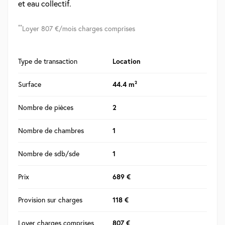
et eau collectif.
**
Loyer 807 €/mois charges comprises
Type de transaction
Location
Surface
44.4 m²
Nombre de pièces
2
Nombre de chambres
1
Nombre de sdb/sde
1
Prix
689 €
Provision sur charges
118 €
Loyer charges comprises
807 €