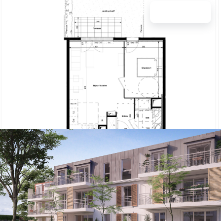
4 Photos
Appartement sur Carrières Sous Poissy
2 pièces
CARRIERES SOUS POISSY
**
807 €/mois CC
Ref: 103916
Obtenir le prix
44 m²
2 pièces
1 chambre