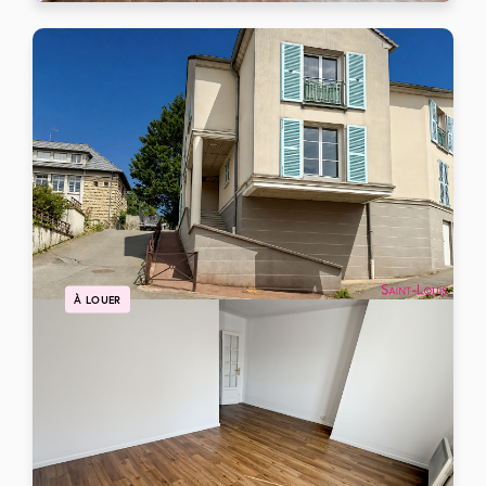
À LOUER
Appartement Triel Sur Seine 3 pièce(s) 64.72 m2
TRIEL SUR SEINE
1160 €
/mois charges comprises
Ref: 105586