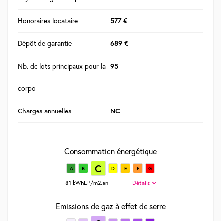
Honoraires locataire
577 €
Dépôt de garantie
689 €
Nb. de lots principaux pour la
95
corpo
Charges annuelles
NC
Consommation énergétique
C
A
B
D
E
F
G
81 kWhEP/m2.an
Détails
Emissions de gaz à effet de serre