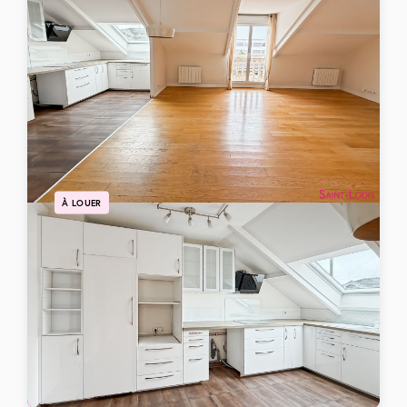
À LOUER
Appartement Poissy 3 pièce(s) 65.95 m2
POISSY
1200 €
/mois charges comprises
Ref: 105593
65 m²
3 pièces
2 chambres