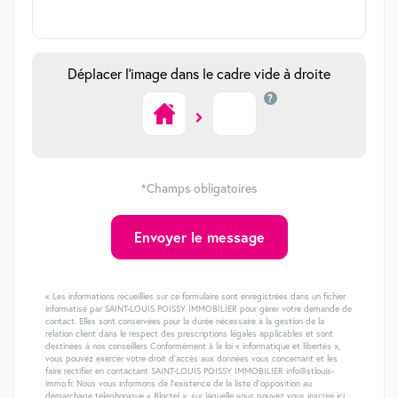
Déplacer l'image dans le cadre vide à droite
?
*Champs obligatoires
Envoyer le message
« Les informations recueillies sur ce formulaire sont enregistrées dans un fichier
informatisé par SAINT-LOUIS POISSY IMMOBILIER pour gérer votre demande de
contact. Elles sont conservées pour la durée nécessaire à la gestion de la
relation client dans le respect des prescriptions légales applicables et sont
destinées à nos conseillers Conformément à la loi « informatique et libertés »,
vous pouvez exercer votre droit d'accès aux données vous concernant et les
faire rectifier en contactant SAINT-LOUIS POISSY IMMOBILIER info@stlouis-
immo.fr. Nous vous informons de l'existence de la liste d'opposition au
démarchage téléphonique « Bloctel », sur laquelle vous pouvez vous inscrire ici :