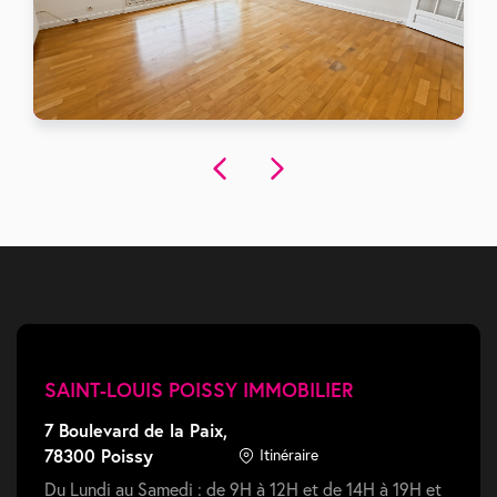
1250 €
/mois charges comprises
Ref: 105612
77 m²
3 pièces
2 chambres
SAINT-LOUIS POISSY IMMOBILIER
7 Boulevard de la Paix,
78300 Poissy
Itinéraire
Du Lundi au Samedi : de 9H à 12H et de 14H à 19H et