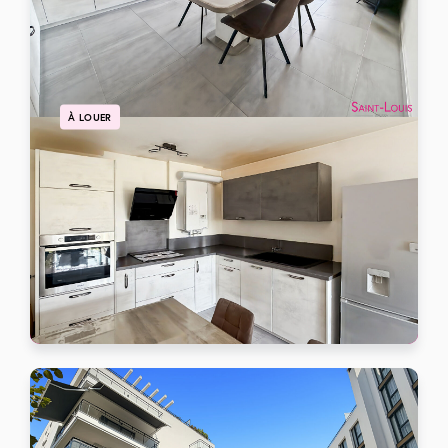
À LOUER
Appartement Acheres 3 pièce(s) 61.70 m2
ACHERES
1280 €
/mois charges comprises
Ref: 105596
61 m²
3 pièces
2 chambres