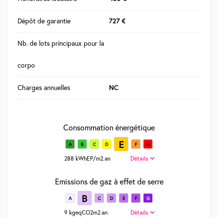
Dépôt de garantie
727 €
Nb. de lots principaux pour la
corpo
Charges annuelles
NC
Consommation énergétique
E
A
B
C
D
F
G
288 kWhEP/m2.an
Détails
Emissions de gaz à effet de serre
B
A
C
D
E
F
G
9 kgeqCO2m2.an
Détails