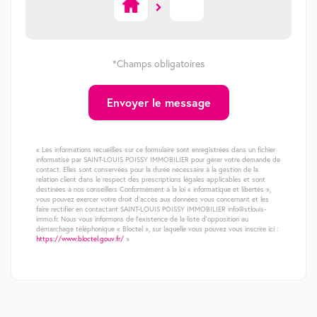
*Champs obligatoires
Envoyer le message
« Les informations recueillies sur ce formulaire sont enregistrées dans un fichier
informatisé par SAINT-LOUIS POISSY IMMOBILIER pour gérer votre demande de
contact. Elles sont conservées pour la durée nécessaire à la gestion de la
relation client dans le respect des prescriptions légales applicables et sont
destinées à nos conseillers Conformément à la loi « informatique et libertés »,
vous pouvez exercer votre droit d'accès aux données vous concernant et les
faire rectifier en contactant SAINT-LOUIS POISSY IMMOBILIER info@stlouis-
immo.fr. Nous vous informons de l'existence de la liste d'opposition au
démarchage téléphonique « Bloctel », sur laquelle vous pouvez vous inscrire ici :
https://www.bloctel.gouv.fr/
»