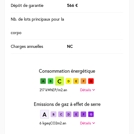
Dépôt de garantie
566 €
Nb. de lots principaux pour la
corpo
Charges annuelles
NC
Consommation énergétique
C
A
B
D
E
F
G
217 kWhEP/m2.an
Détails
Emissions de gaz à effet de serre
A
B
C
D
E
F
G
6 kgeqCO2m2.an
Détails