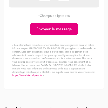
*Champs obligatoires
Envoyer le message
« Les informations recueillies sur ce formulaire sont enregistrées dans un fichier
informatisé par SAINT-LOUIS POISSY IMMOBILIER pour gérer votre demande de
contact. Elles sont conservées pour la durée nécessaire à la gestion de la
relation client dans le respect des prescriptions légales applicables et sont
destinées à nos conseillers Conformément à la loi « informatique et libertés »,
vous pouvez exercer votre droit d'accès aux données vous concernant et les
faire rectifier en contactant SAINT-LOUIS POISSY IMMOBILIER info@stlouis-
immo.fr. Nous vous informons de l'existence de la liste d'opposition au
démarchage téléphonique « Bloctel », sur laquelle vous pouvez vous inscrire ici :
https://www.bloctel.gouv.fr/
»