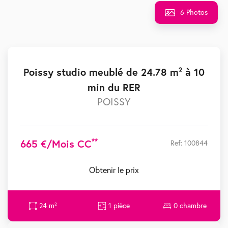
6 Photos
Poissy studio meublé de 24.78 m² à 10
min du RER
POISSY
**
665 €/mois CC
Ref: 100844
Obtenir le prix
24 m²
1 pièce
0 chambre