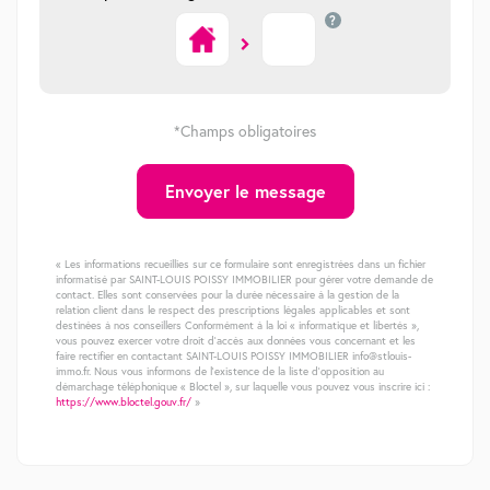
?
*Champs obligatoires
Envoyer le message
« Les informations recueillies sur ce formulaire sont enregistrées dans un fichier
informatisé par SAINT-LOUIS POISSY IMMOBILIER pour gérer votre demande de
contact. Elles sont conservées pour la durée nécessaire à la gestion de la
relation client dans le respect des prescriptions légales applicables et sont
destinées à nos conseillers Conformément à la loi « informatique et libertés »,
vous pouvez exercer votre droit d'accès aux données vous concernant et les
faire rectifier en contactant SAINT-LOUIS POISSY IMMOBILIER info@stlouis-
immo.fr. Nous vous informons de l'existence de la liste d'opposition au
démarchage téléphonique « Bloctel », sur laquelle vous pouvez vous inscrire ici :
https://www.bloctel.gouv.fr/
»