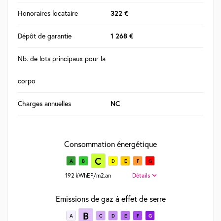
Honoraires locataire
322 €
Dépôt de garantie
1 268 €
Nb. de lots principaux pour la
corpo
Charges annuelles
NC
Consommation énergétique
C
A
B
D
E
F
G
192 kWhEP/m2.an
Détails
Emissions de gaz à effet de serre
B
A
C
D
E
F
G