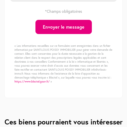
*Champs obligatoires
Envoyer le message
« Les informations recueillies sur ce formulaire sont enregistrées dans un fichier
informatisé par SAINT-LOUIS POISSY IMMOBILIER pour gérer votre demande de
contact. Elles sont conservées pour la durée nécessaire à la gestion de la
relation client dans le respect des prescriptions légales applicables et sont
destinées à nos conseillers Conformément à la loi « informatique et libertés »,
vous pouvez exercer votre droit d'accès aux données vous concernant et les
faire rectifier en contactant SAINT-LOUIS POISSY IMMOBILIER info@stlouis-
immo.fr. Nous vous informons de l'existence de la liste d'opposition au
démarchage téléphonique « Bloctel », sur laquelle vous pouvez vous inscrire ici :
https://www.bloctel.gouv.fr/
»
Ces biens pourraient vous intéresser