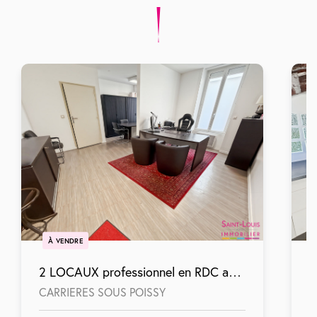
À VENDRE
2 LOCAUX professionnel en RDC avec cave et points d'eau
CARRIERES SOUS POISSY
T