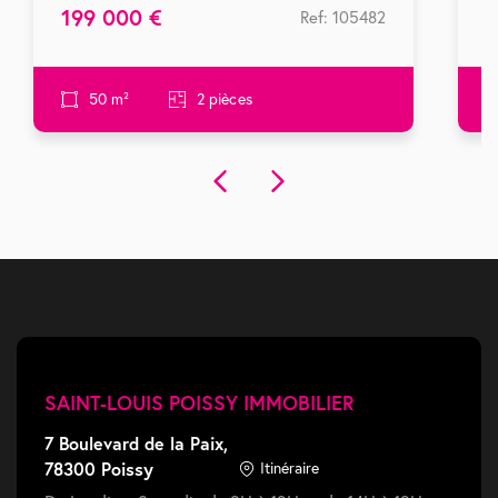
199 000 €
9
Ref: 105482
50 m²
2 pièces
SAINT-LOUIS POISSY IMMOBILIER
7 Boulevard de la Paix,
78300 Poissy
Itinéraire