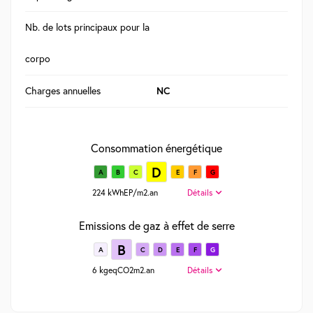
Nb. de lots principaux pour la
corpo
Charges annuelles
NC
Consommation énergétique
D
A
B
C
E
F
G
224 kWhEP/m2.an
Détails
Emissions de gaz à effet de serre
B
A
C
D
E
F
G
6 kgeqCO2m2.an
Détails