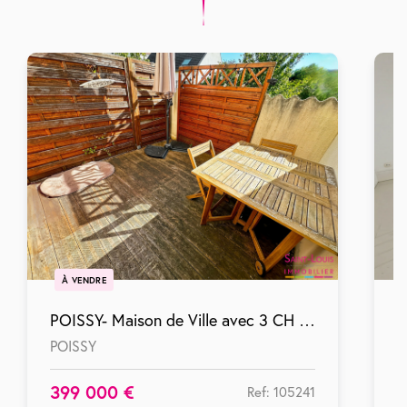
À VENDRE
POISSY- Maison de Ville avec 3 CH au calme proche école et commerces
POISSY
P
399 000 €
2
Ref: 105241