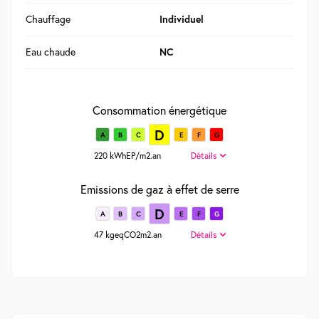
Chauffage
Individuel
Eau chaude
NC
Consommation énergétique
D
A
B
C
E
F
G
220 kWhEP/m2.an
Détails
Emissions de gaz à effet de serre
D
A
B
C
E
F
G
47 kgeqCO2m2.an
Détails