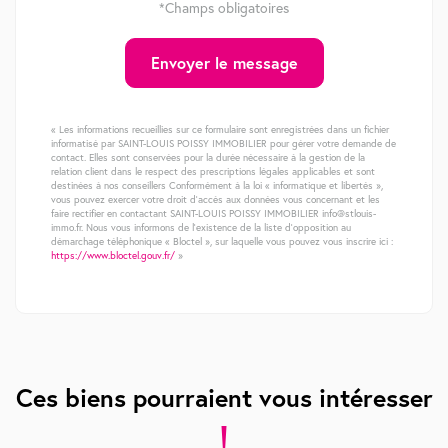
*Champs obligatoires
Envoyer le message
« Les informations recueillies sur ce formulaire sont enregistrées dans un fichier
informatisé par SAINT-LOUIS POISSY IMMOBILIER pour gérer votre demande de
contact. Elles sont conservées pour la durée nécessaire à la gestion de la
relation client dans le respect des prescriptions légales applicables et sont
destinées à nos conseillers Conformément à la loi « informatique et libertés »,
vous pouvez exercer votre droit d'accès aux données vous concernant et les
faire rectifier en contactant SAINT-LOUIS POISSY IMMOBILIER info@stlouis-
immo.fr. Nous vous informons de l'existence de la liste d'opposition au
démarchage téléphonique « Bloctel », sur laquelle vous pouvez vous inscrire ici :
https://www.bloctel.gouv.fr/
»
Ces biens pourraient vous intéresser