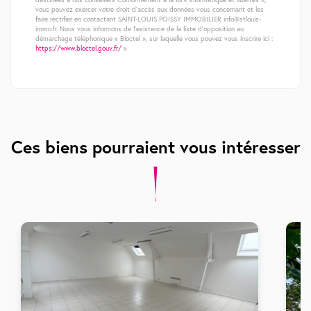
vous pouvez exercer votre droit d'accès aux données vous concernant et les
faire rectifier en contactant SAINT-LOUIS POISSY IMMOBILIER info@stlouis-
immo.fr. Nous vous informons de l'existence de la liste d'opposition au
démarchage téléphonique « Bloctel », sur laquelle vous pouvez vous inscrire ici :
https://www.bloctel.gouv.fr/
»
Ces biens pourraient vous intéresser