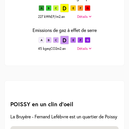
D
A
B
C
E
F
G
227 kWhEP/m2.an
Détails
Emissions de gaz à effet de serre
D
A
B
C
E
F
G
45 kgeqCO2m2.an
Détails
POISSY en un clin d'oeil
La Bruyère - Fernand Lefèbvre est un quartier de Poissy