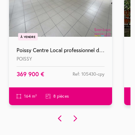
À VENDRE
Poissy Centre Local professionnel de160m2 type maison de ville
POISSY
P
369 900 €
3
Ref: 105430-cpy
164 m²
8 pièces