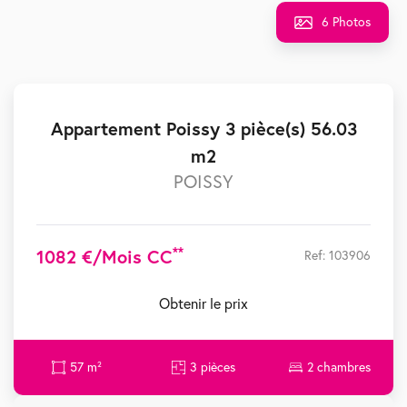
6 Photos
Appartement Poissy 3 pièce(s) 56.03
m2
POISSY
**
1082 €/mois CC
Ref: 103906
Obtenir le prix
57 m²
3 pièces
2 chambres