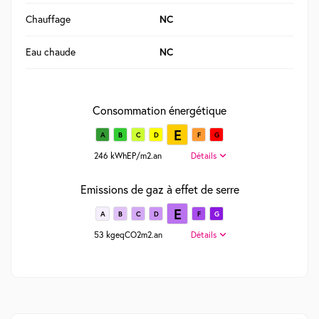
Chauffage
NC
Eau chaude
NC
Consommation énergétique
E
A
B
C
D
F
G
246 kWhEP/m2.an
Détails
Emissions de gaz à effet de serre
E
A
B
C
D
F
G
53 kgeqCO2m2.an
Détails