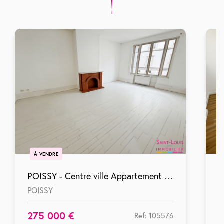
À VENDRE
POISSY - Centre ville Appartement Poissy 3 pièces
POISSY
P
275 000 €
1
Ref: 105576