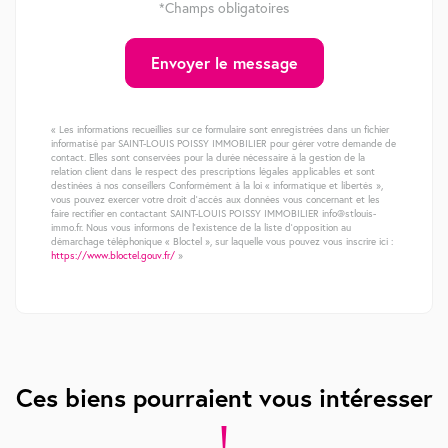
*Champs obligatoires
Envoyer le message
« Les informations recueillies sur ce formulaire sont enregistrées dans un fichier
informatisé par SAINT-LOUIS POISSY IMMOBILIER pour gérer votre demande de
contact. Elles sont conservées pour la durée nécessaire à la gestion de la
relation client dans le respect des prescriptions légales applicables et sont
destinées à nos conseillers Conformément à la loi « informatique et libertés »,
vous pouvez exercer votre droit d'accès aux données vous concernant et les
faire rectifier en contactant SAINT-LOUIS POISSY IMMOBILIER info@stlouis-
immo.fr. Nous vous informons de l'existence de la liste d'opposition au
démarchage téléphonique « Bloctel », sur laquelle vous pouvez vous inscrire ici :
https://www.bloctel.gouv.fr/
»
Ces biens pourraient vous intéresser