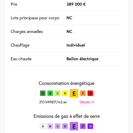
Prix
389 000 €
Lots principaux pour corpo
NC
Charges annuelles
NC
Chauffage
Individuel
Eau chaude
Ballon électrique
Consommation énergétique
E
A
B
C
D
F
G
210 kWhEP/m2.an
Détails
Emissions de gaz à effet de serre
E
A
B
C
D
F
G