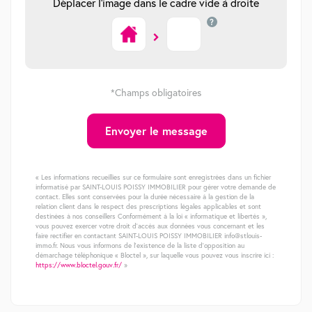
Déplacer l'image dans le cadre vide à droite
?
*Champs obligatoires
Envoyer le message
« Les informations recueillies sur ce formulaire sont enregistrées dans un fichier
informatisé par SAINT-LOUIS POISSY IMMOBILIER pour gérer votre demande de
contact. Elles sont conservées pour la durée nécessaire à la gestion de la
relation client dans le respect des prescriptions légales applicables et sont
destinées à nos conseillers Conformément à la loi « informatique et libertés »,
vous pouvez exercer votre droit d'accès aux données vous concernant et les
faire rectifier en contactant SAINT-LOUIS POISSY IMMOBILIER info@stlouis-
immo.fr. Nous vous informons de l'existence de la liste d'opposition au
démarchage téléphonique « Bloctel », sur laquelle vous pouvez vous inscrire ici :
https://www.bloctel.gouv.fr/
»